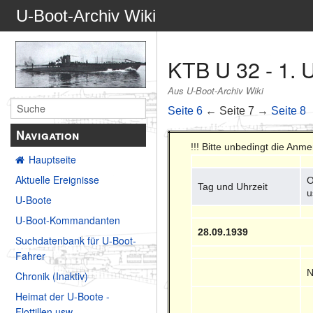
U-Boot-Archiv Wiki
KTB U 32 - 1. 
Aus U-Boot-Archiv Wiki
Seite 6
← Seite 7 →
Seite 8
Navigation
!!! Bitte unbedingt die Anm
Hauptseite
Aktuelle Ereignisse
O
Tag und Uhrzeit
u
U-Boote
U-Boot-Kommandanten
28.09.1939
Suchdatenbank für U-Boot-
Fahrer
N
Chronik (Inaktiv)
Heimat der U-Boote -
Flottillen usw.