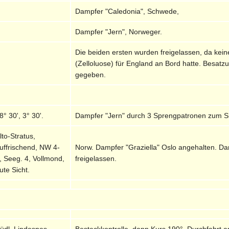
Dampfer "Caledonia", Schwede,
Dampfer "Jern", Norweger.
Die beiden ersten wurden freigelassen, da ke
(Zelloluose) für England an Bord hatte. Besat
gegeben.
8° 30', 3° 30'.
Dampfer "Jern" durch 3 Sprengpatronen zum S
lto-Stratus,
uffrischend, NW 4-
Norw. Dampfer "Graziella" Oslo angehalten. D
, Seeg. 4, Vollmond,
freigelassen.
ute Sicht.
üdl. Lindesnes
Besteckkontrolle, dann Kurs 190°. Durchfahrt a