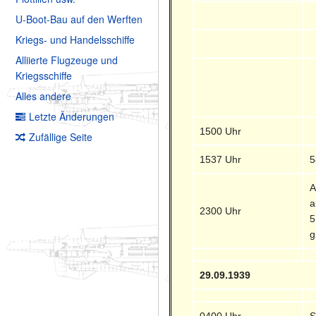
U-Boot-Bau auf den Werften
Kriegs- und Handelsschiffe
Alliierte Flugzeuge und
Kriegsschiffe
Alles andere
Letzte Änderungen
1500 Uhr
Zufällige Seite
1537 Uhr
5
A
a
2300 Uhr
5
g
29.09.1939
0400 Uhr
S