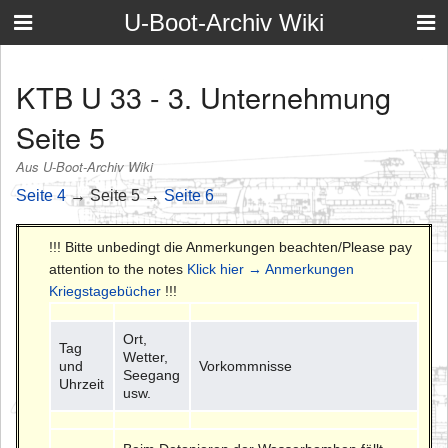
U-Boot-Archiv Wiki
KTB U 33 - 3. Unternehmung
Seite 5
Aus U-Boot-Archiv Wiki
Seite 4
→ Seite 5 →
Seite 6
!!! Bitte unbedingt die Anmerkungen beachten/Please pay
attention to the notes
Klick hier → Anmerkungen
Kriegstagebücher
!!!
Ort,
Tag
Wetter,
und
Vorkommnisse
Seegang
Uhrzeit
usw.