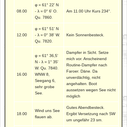
φ = 61° 22' N
08.00
- λ = 0° 6' O.
Am 11.00 Uhr Kurs 234°.
Qu. 7860.
φ = 61° 51' N
12.00
- λ = 0° 38' W.
Kein Sonnenbesteck.
Qu. 7820.
Dampfer in Sicht. Setze
φ = 61° 36,5'
mich vor. Anscheinend
N - λ = 1° 35'
Routine-Dampfer nach
W. Qu. 7840.
Faroer. Däne. Da
16.00
WNW 8,
unverdächtig, nicht
Seegang 6,
angehalten. Boot
sehr grobe
aussetzen wegen See nicht
See.
möglich
Gutes Abendbesteck.
Wind uns See
18.00
Ergibt Versetzung nach SW
flauen ab.
um ungefähr 23 sm.