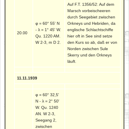
Auf F.T. 1356/52: Auf dem
Marsch vorbeischeeren
durch Seegebiet zwischen
φ = 60° 55' N
Orkneys und Hebriden, da
- λ = 1° 45' W.
englische Schlachtschiffe
20.00
Qu. 1220 AM.
hier oft in See sind setze
W 2-3, m D 2.
den Kurs so ab, daß er von
Norden zwischen Sule
Skerry und den Orkneys
läuft.
11.11.1939
φ = 60° 32,5'
N - λ = 2° 50'
W. Qu. 1240
AN. W 2-3,
Seegang 2,
zwischen