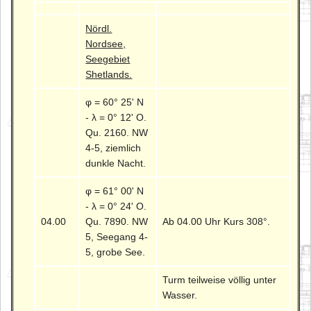
Nördl.
Nordsee,
Seegebiet
Shetlands.
φ = 60° 25' N
- λ = 0° 12' O.
Qu. 2160. NW
4-5, ziemlich
dunkle Nacht.
φ = 61° 00' N
- λ = 0° 24' O.
04.00
Qu. 7890. NW
Ab 04.00 Uhr Kurs 308°.
5, Seegang 4-
5, grobe See.
Turm teilweise völlig unter
Wasser.