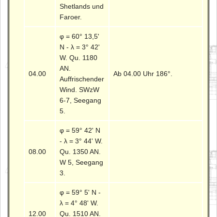
Shetlands und
Faroer.
φ = 60° 13,5'
N - λ = 3° 42'
W. Qu. 1180
AN.
04.00
Ab 04.00 Uhr 186°.
Auffrischender
Wind. SWzW
6-7, Seegang
5.
φ = 59° 42' N
- λ = 3° 44' W.
08.00
Qu. 1350 AN.
W 5, Seegang
3.
φ = 59° 5' N -
λ = 4° 48' W.
12.00
Qu. 1510 AN.