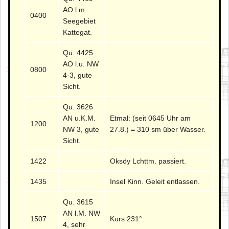
AO l.m.
0400
Seegebiet
Kattegat.
Qu. 4425
AO l.u. NW
0800
4-3, gute
Sicht.
Qu. 3626
AN u.K.M.
Etmal: (seit 0645 Uhr am
1200
NW 3, gute
27.8.) = 310 sm über Wasser.
Sicht.
1422
Oksöy Lchttm. passiert.
1435
Insel Kinn. Geleit entlassen.
Qu. 3615
AN l.M. NW
1507
Kurs 231°.
4, sehr