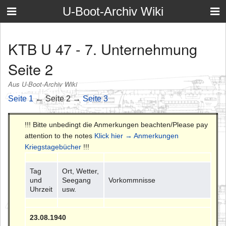
U-Boot-Archiv Wiki
KTB U 47 - 7. Unternehmung
Seite 2
Aus U-Boot-Archiv Wiki
Seite 1
← Seite 2 →
Seite 3
!!! Bitte unbedingt die Anmerkungen beachten/Please pay
attention to the notes
Klick hier → Anmerkungen
Kriegstagebücher
!!!
Tag
Ort, Wetter,
und
Seegang
Vorkommnisse
Uhrzeit
usw.
23.08.1940