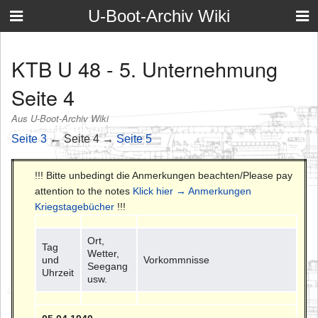
U-Boot-Archiv Wiki
KTB U 48 - 5. Unternehmung
Seite 4
Aus U-Boot-Archiv Wiki
Seite 3
← Seite 4 →
Seite 5
!!! Bitte unbedingt die Anmerkungen beachten/Please pay
attention to the notes
Klick hier → Anmerkungen
Kriegstagebücher
!!!
Ort,
Tag
Wetter,
und
Vorkommnisse
Seegang
Uhrzeit
usw.