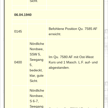
Sicht.
06.04.1940
Befohlene Position Qu. 7585 AF
0145
erreicht.
Nördliche
Nordsee,
SSW 5,
Im Qu. 7580 AF mit Ost-West
Seegang
0400
Kurs und 1 Masch. L.F. auf- und
5,
abgestanden.
bedeckt,
klar, gute
Sicht.
Nördliche
Nordsee,
S 6-7,
Seegang