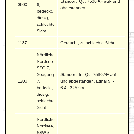
Standort: Qu. 7580 AF auf- und
0800
6,
abgestanden.
bedeckt,
diesig,
schlechte
Sicht.
1137
Getaucht, zu schlechte Sicht.
Nördliche
Nordsee,
SSO 7,
Seegang
Standort: Im Qu. 7580 AF auf-
1200
7,
und abgestanden. Etmal 5. -
bedeckt,
6.4.: 225 sm.
diesig,
schlechte
Sicht.
Nördliche
Nordsee,
SSW 5,