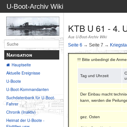
U-Boot-Archiv Wiki
KTB U 61 - 4. 
Aus U-Boot-Archiv Wiki
Seite 6
→ Seite 7 →
Kriegst
Navigation
!!! Bitte unbedingt die Anm
Hauptseite
Aktuelle Ereignisse
O
Tag und Uhrzeit
u
U-Boote
U-Boot-Kommandanten
Der Einbau macht technis
Suchdatenbank für U-Boot-
kann, werden die Peilunge
Fahrer
Chronik (Inaktiv)
gez. Osten
Heimat der U-Boote -
Flottillen usw.