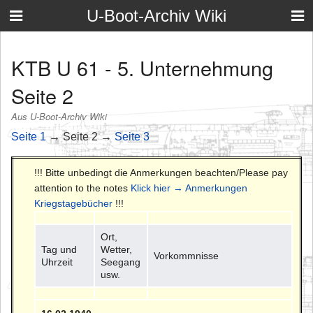
U-Boot-Archiv Wiki
KTB U 61 - 5. Unternehmung
Seite 2
Aus U-Boot-Archiv Wiki
Seite 1
→ Seite 2 →
Seite 3
!!! Bitte unbedingt die Anmerkungen beachten/Please pay
attention to the notes
Klick hier → Anmerkungen
Kriegstagebücher
!!!
Ort,
Tag und
Wetter,
Vorkommnisse
Uhrzeit
Seegang
usw.