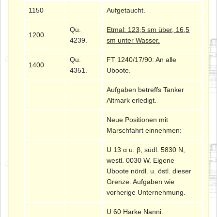
1150
Aufgetaucht.
Qu.
Etmal: 123,5 sm über, 16,5
1200
4239.
sm unter Wasser.
Qu.
FT 1240/17/90: An alle
1400
4351.
Uboote.
Aufgaben betreffs Tanker
Altmark erledigt.
Neue Positionen mit
Marschfahrt einnehmen:
U 13 α u. β, südl. 5830 N,
westl. 0030 W. Eigene
Uboote nördl. u. östl. dieser
Grenze. Aufgaben wie
vorherige Unternehmung.
U 60 Harke Nanni.