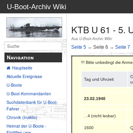
U-Boot-Archiv Wiki
KTB U 61 - 5. 
Aus U-Boot-Archiv Wiki
Seite 5
→ Seite 6 →
Seite 7
Navigation
!!! Bitte unbedingt die Anm
Hauptseite
Aktuelle Ereignisse
O
Tag und Uhrzeit
u
U-Boote
U-Boot-Kommandanten
23.02.1940
Suchdatenbank für U-Boot-
Fahrer
...4 (nicht lesbar)
Chronik (Inaktiv)
Heimat der U-Boote -
1600
Q
Flottillen usw.