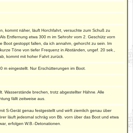
en, kommt näher, läuft Horchfahrt, versuchte zum Schuß zu
. Als Entfernung etwa 300 m im Sehrohr vom 2. Geschütz vorn
sse Boot gestoppt fallen, da ich annahm, gehorcht zu sein. Im
urze Töne von tiefer Frequenz in Abständen, ungef. 20 sek.,
 ab, kommt mit hoher Fahrt zurück.
40 m eingestellt. Nur Erschütterungen im Boot.
lt. Wasserstände brechen, trotz abgestellter Hähne. Alle
ung fällt zeitweise aus.
it S-Gerät genau festgestellt und wirft ziemlich genau über
örer läuft jedesmal schräg von Bb. vorn über das Boot und etwa
ar, erfolgen W.B.-Detonationen.