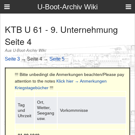
U-Boot-Archiv Wiki
KTB U 61 - 9. Unternehmung
Seite 4
Aus U-Boot-Archiv Wiki
Seite 3
→ Seite 4 →
Seite 5
!!! Bitte unbedingt die Anmerkungen beachten/Please pay
attention to the notes
Klick hier → Anmerkungen
Kriegstagebücher
!!!
Ort,
Tag
Wetter,
und
Vorkommnisse
Seegang
Uhrzeit
usw.