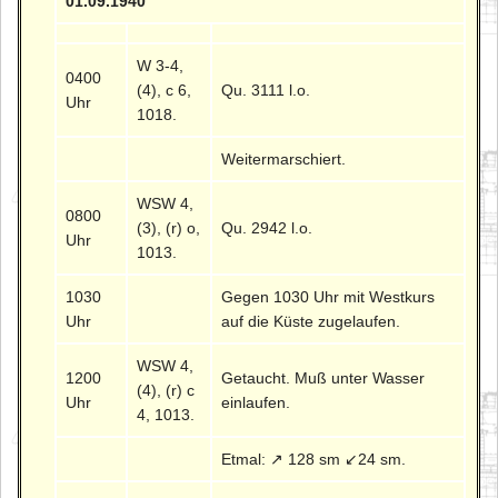
01.09.1940
W 3-4,
0400
(4), c 6,
Qu. 3111 l.o.
Uhr
1018.
Weitermarschiert.
WSW 4,
0800
(3), (r) o,
Qu. 2942 l.o.
Uhr
1013.
1030
Gegen 1030 Uhr mit Westkurs
Uhr
auf die Küste zugelaufen.
WSW 4,
1200
Getaucht. Muß unter Wasser
(4), (r) c
Uhr
einlaufen.
4, 1013.
Etmal: ↗ 128 sm ↙24 sm.