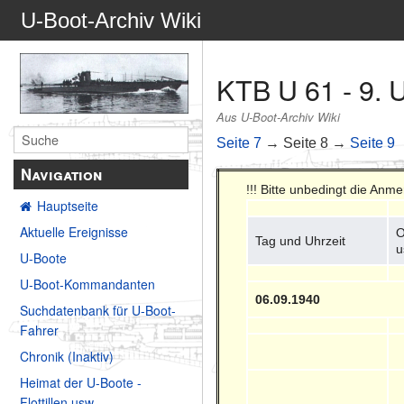
U-Boot-Archiv Wiki
KTB U 61 - 9. 
Aus U-Boot-Archiv Wiki
Seite 7
→ Seite 8 →
Seite 9
Navigation
!!! Bitte unbedingt die Anm
Hauptseite
Aktuelle Ereignisse
O
Tag und Uhrzeit
u
U-Boote
U-Boot-Kommandanten
06.09.1940
Suchdatenbank für U-Boot-
Fahrer
Chronik (Inaktiv)
Heimat der U-Boote -
Flottillen usw.