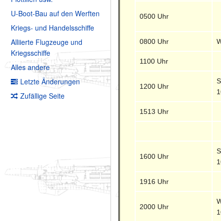
U-Boot-Bau auf den Werften
0500 Uhr
Kriegs- und Handelsschiffe
Alliierte Flugzeuge und
0800 Uhr
W
Kriegsschiffe
1100 Uhr
Alles andere
Letzte Änderungen
S
1200 Uhr
1
Zufällige Seite
1513 Uhr
S
1600 Uhr
1
1916 Uhr
W
2000 Uhr
1