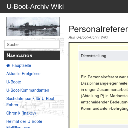
U-Boot-Archiv Wiki
Personalrefere
Aus U-Boot-Archiv Wiki
Navigation
Dienststellung
Hauptseite
Aktuelle Ereignisse
Ein Personalreferent war 
U-Boote
Disziplinarangelegenheite
in enger Zusammenarbeit 
U-Boot-Kommandanten
(Abteilung P) in Marinest
Suchdatenbank für U-Boot-
entscheidender Bedeutung,
Fahrer
Kommandanten-Lehrgängen 
Chronik (Inaktiv)
Heimat der U-Boote -
Flottillen usw.