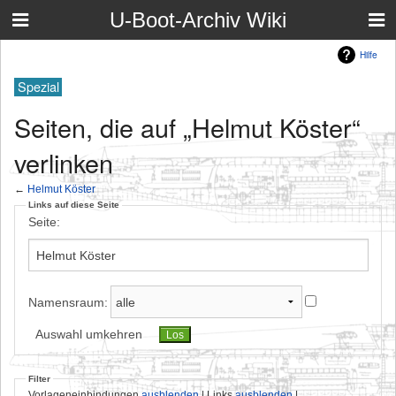
U-Boot-Archiv Wiki
Hilfe
Spezial
Seiten, die auf „Helmut Köster“
verlinken
←
Helmut Köster
Links auf diese Seite
Seite:
Namensraum:
Auswahl umkehren
Filter
Vorlageneinbindungen
ausblenden
| Links
ausblenden
|