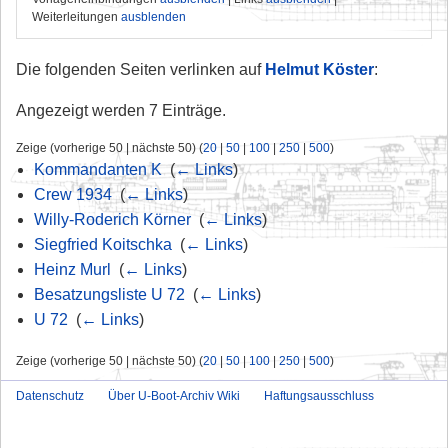
Weiterleitungen
ausblenden
Die folgenden Seiten verlinken auf
Helmut Köster
:
Angezeigt werden 7 Einträge.
Zeige (vorherige 50 | nächste 50) (
20
|
50
|
100
|
250
|
500
)
Kommandanten K
‎
(
← Links
)
Crew 1934
‎
(
← Links
)
Willy-Roderich Körner
‎
(
← Links
)
Siegfried Koitschka
‎
(
← Links
)
Heinz Murl
‎
(
← Links
)
Besatzungsliste U 72
‎
(
← Links
)
U 72
‎
(
← Links
)
Zeige (vorherige 50 | nächste 50) (
20
|
50
|
100
|
250
|
500
)
Datenschutz
Über U-Boot-Archiv Wiki
Haftungsausschluss