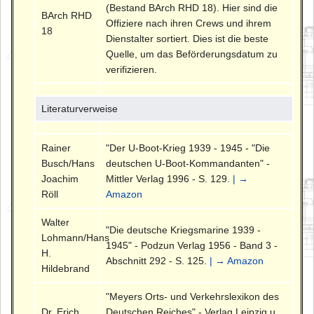
(Bestand BArch RHD 18). Hier sind die
BArch RHD
Offiziere nach ihren Crews und ihrem
18
Dienstalter sortiert. Dies ist die beste
Quelle, um das Beförderungsdatum zu
verifizieren.
Literaturverweise
Rainer
"Der U-Boot-Krieg 1939 - 1945 - "Die
Busch/Hans
deutschen U-Boot-Kommandanten" -
Joachim
Mittler Verlag 1996 - S. 129.
| →
Röll
Amazon
Walter
"Die deutsche Kriegsmarine 1939 -
Lohmann/Hans
1945" - Podzun Verlag 1956 - Band 3 -
H.
Abschnitt 292 - S. 125.
| → Amazon
Hildebrand
"Meyers Orts- und Verkehrslexikon des
Dr. Erich
Deutschen Reiches" - Verlag Leipzig u.