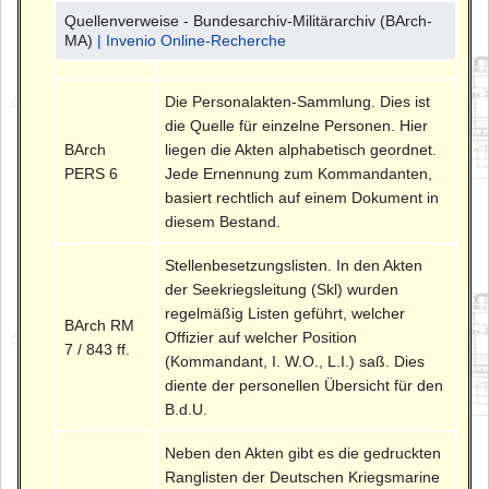
Quellenverweise - Bundesarchiv-Militärarchiv (BArch-
MA)
| Invenio Online-Recherche
Die Personalakten-Sammlung. Dies ist
die Quelle für einzelne Personen. Hier
BArch
liegen die Akten alphabetisch geordnet.
PERS 6
Jede Ernennung zum Kommandanten,
basiert rechtlich auf einem Dokument in
diesem Bestand.
Stellenbesetzungslisten. In den Akten
der Seekriegsleitung (Skl) wurden
regelmäßig Listen geführt, welcher
BArch RM
Offizier auf welcher Position
7 / 843 ff.
(Kommandant, I. W.O., L.I.) saß. Dies
diente der personellen Übersicht für den
B.d.U.
Neben den Akten gibt es die gedruckten
Ranglisten der Deutschen Kriegsmarine