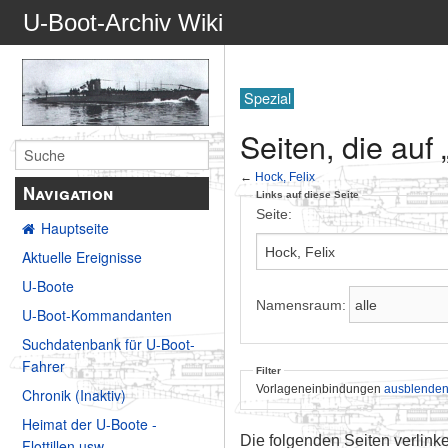
U-Boot-Archiv Wiki
Spezial
Seiten, die auf 
←
Hock, Felix
Navigation
Links auf diese Seite
Seite:
Hauptseite
Aktuelle Ereignisse
U-Boote
Namensraum:
U-Boot-Kommandanten
Suchdatenbank für U-Boot-
Fahrer
Filter
Vorlageneinbindungen
ausblende
Chronik (Inaktiv)
Heimat der U-Boote -
Die folgenden Seiten verlink
Flottillen usw.