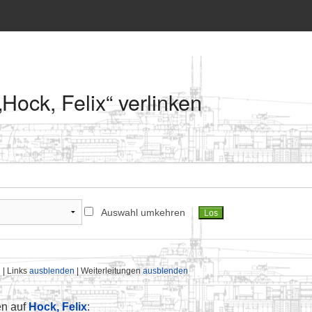
„Hock, Felix“ verlinken
Auswahl umkehren
n
| Links
ausblenden
| Weiterleitungen
ausblenden
en auf
Hock, Felix
: