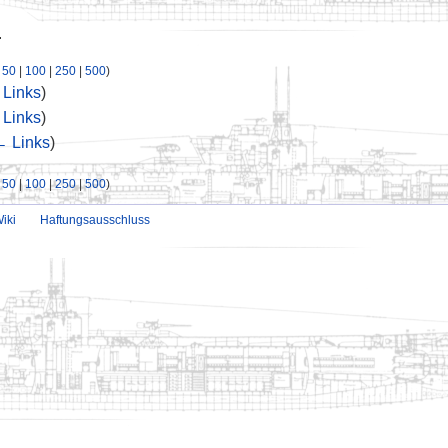
.
|
50
|
100
|
250
|
500
)
Links
)
Links
)
 Links
)
|
50
|
100
|
250
|
500
)
iki
Haftungsausschluss