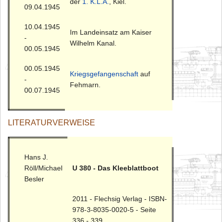
der
1. K.L.A.
, Kiel.
09.04.1945
10.04.1945
Im Landeinsatz am Kaiser
-
Wilhelm Kanal.
00.05.1945
00.05.1945
Kriegsgefangenschaft
auf
-
Fehmarn.
00.07.1945
LITERATURVERWEISE
Hans J.
Röll/Michael
U 380 - Das Kleeblattboot
Besler
2011 - Flechsig Verlag - ISBN-
978-3-8035-0020-5 - Seite
336 - 339.