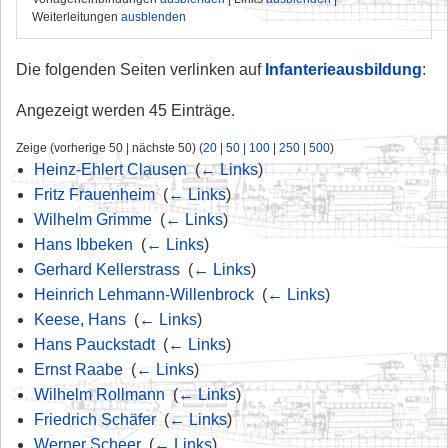
Weiterleitungen
ausblenden
Die folgenden Seiten verlinken auf
Infanterieausbildung
:
Angezeigt werden 45 Einträge.
Zeige (vorherige 50 | nächste 50) (
20
|
50
|
100
|
250
|
500
)
Heinz-Ehlert Clausen
‎
(
← Links
)
Fritz Frauenheim
‎
(
← Links
)
Wilhelm Grimme
‎
(
← Links
)
Hans Ibbeken
‎
(
← Links
)
Gerhard Kellerstrass
‎
(
← Links
)
Heinrich Lehmann-Willenbrock
‎
(
← Links
)
Keese, Hans
‎
(
← Links
)
Hans Pauckstadt
‎
(
← Links
)
Ernst Raabe
‎
(
← Links
)
Wilhelm Rollmann
‎
(
← Links
)
Friedrich Schäfer
‎
(
← Links
)
Werner Scheer
‎
(
← Links
)