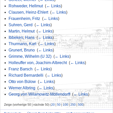
Rohweder, Hellmut
‎
(
← Links
)
Clausen, Heinz-Ehlert
‎
(
← Links
)
Frauenheim, Fritz
‎
(
← Links
)
Suhren, Gerd
‎
(
← Links
)
Martin, Helmut
‎
(
← Links
)
Ibbeken, Hans
‎
(
← Links
)
Thurmann, Karl
‎
(
← Links
)
Grunert, Bruno
‎
(
← Links
)
Grimme, Wilhelm (U 32)
‎
(
← Links
)
Holleuffer von, Joachim-Albrecht
‎
(
← Links
)
Franz Barsch
‎
(
← Links
)
Richard Bernardelli
‎
(
← Links
)
Otto von Bülow
‎
(
← Links
)
Werner Albring
‎
(
← Links
)
Georg von Wilamowitz-Möllendorff
‎
(
← Links
)
Zeige (vorherige 50 | nächste 50) (
20
|
50
|
100
|
250
|
500
)