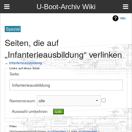
U-Boot-Archiv Wiki
Hilfe
Spezial
Seiten, die auf
„Infanterieausbildung“ verlinken
←
Infanterieausbildung
Links auf diese Seite
Seite:
Namensraum:
Auswahl umkehren
Filter
Vorlageneinbindungen
ausblenden
| Links
ausblenden
|