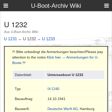
U-Boot-Archiv Wiki
U 1232
Aus U-Boot-Archiv Wiki
U 1231
← U 1232 →
U 1233
!!! Bitte unbedingt die Anmerkungen beachten/Please pay
attention to the notes
Klick hier → Anmerkungen für U-
Boote
!!!
Datenblatt:
Unterseeboot U 1232
Typ:
IX C/40
Bauauftrag:
14.10.1941
Bauwerft:
Deutsche Werft AG
, Hamburg