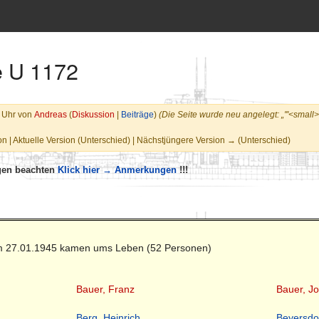
e U 1172
0 Uhr von
Andreas
(
Diskussion
|
Beiträge
)
(Die Seite wurde neu angelegt: „'''<smal
n | Aktuelle Version (Unterschied) | Nächstjüngere Version → (Unterschied)
ngen beachten
Klick hier → Anmerkungen
!!!
am 27.01.1945 kamen ums Leben (52 Personen)
Bauer, Franz
Bauer, Jo
Berg, Heinrich
Beyersdor