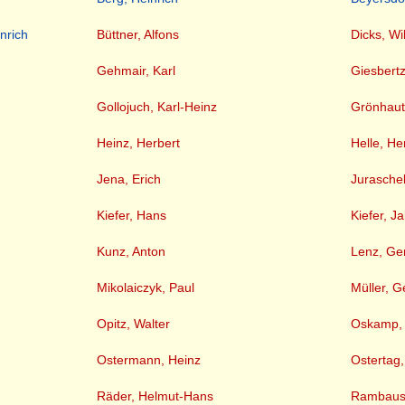
nrich
Büttner, Alfons
Dicks, Wi
Gehmair, Karl
Giesbertz
Gollojuch, Karl-Heinz
Grönhaut
Heinz, Herbert
Helle, H
Jena, Erich
Juraschek
Kiefer, Hans
Kiefer, J
Kunz, Anton
Lenz, Ge
Mikolaiczyk, Paul
Müller, G
Opitz, Walter
Oskamp,
Ostermann, Heinz
Ostertag,
Räder, Helmut-Hans
Rambaus