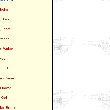
lhelm
, Josef
, Josef
ermann
, Walter
akob
rhard
ert-Rainer
 Ludwig
 Karl
ke, Bruno