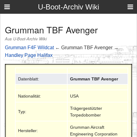
U-Boot-Archiv Wiki
Grumman TBF Avenger
Aus U-Boot-Archiv Wiki
Grumman F4F Wildcat
← Grumman TBF Avenger →
Handley Page Halifax
Datenblatt:
Grumman TBF Avenger
Nationalität:
USA
Trägergestützter
Typ:
Torpedobomber
Grumman Aircraft
Hersteller:
Engineering Corporation