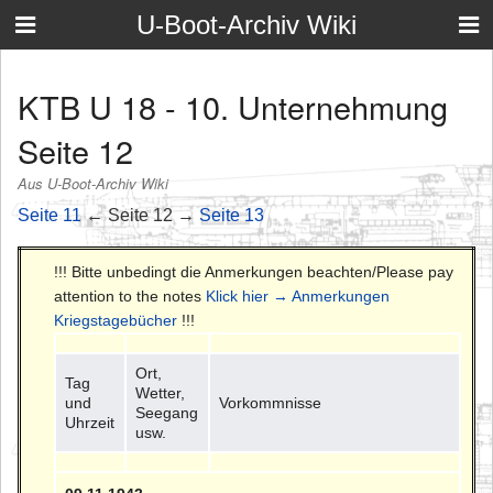
U-Boot-Archiv Wiki
KTB U 18 - 10. Unternehmung
Seite 12
Aus U-Boot-Archiv Wiki
Seite 11
← Seite 12 →
Seite 13
!!! Bitte unbedingt die Anmerkungen beachten/Please pay
attention to the notes
Klick hier → Anmerkungen
Kriegstagebücher
!!!
Ort,
Tag
Wetter,
und
Vorkommnisse
Seegang
Uhrzeit
usw.