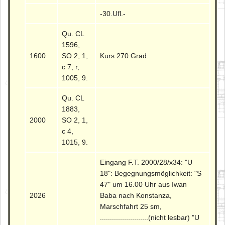
-30.Ufl.-
Qu. CL
1596,
1600
SO 2, 1,
Kurs 270 Grad.
c 7, r,
1005, 9.
Qu. CL
1883,
2000
SO 2, 1,
c 4,
1015, 9.
Eingang F.T. 2000/28/x34: "U
18": Begegnungsmöglichkeit: "S
47" um 16.00 Uhr aus Iwan
2026
Baba nach Konstanza,
Marschfahrt 25 sm,
........................(nicht lesbar) "U