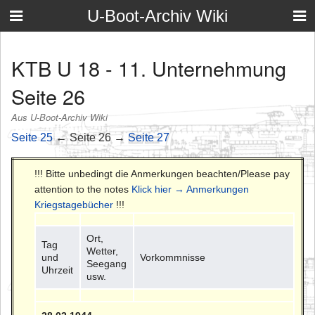
U-Boot-Archiv Wiki
KTB U 18 - 11. Unternehmung
Seite 26
Aus U-Boot-Archiv Wiki
Seite 25
← Seite 26 →
Seite 27
!!! Bitte unbedingt die Anmerkungen beachten/Please pay
attention to the notes
Klick hier → Anmerkungen
Kriegstagebücher
!!!
Ort,
Tag
Wetter,
und
Vorkommnisse
Seegang
Uhrzeit
usw.