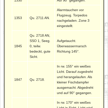
1330
Auf 90° gegangen.
Alarmtauchen vor
Flugzeug. Torpedos
1353
Qu. 2711 AN.
nachgeladen. Zone 3
eingestellt.
Qu. 2718 AN,
SSO 1, Seeg.
Aufgetaucht.
1845
0, teilw.
Überwassermarsch
bedeckt, gute
Richtung 145°.
Sicht.
In rw. 155° ein weißes
Licht. Darauf zugedreht
und herangelaufen. Als
1847
Qu. 2718.
kleiner Fischdampfer
ausgemacht. Abgedreht
und auf 90° gegangen.
In rw. 170° ein weißes
Licht in Sicht. Licht wird