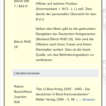
BArch RM
Offizier auf welcher Position
7 / 843 ff.
(Kommandant, I. W.O., L.I.) saß. Dies
diente der personellen Übersicht für den
B.d.U.
Neben den Akten gibt es die gedruckten
Ranglisten der Deutschen Kriegsmarine
(Bestand BArch RHD 18). Hier sind die
BArch RHD
Offiziere nach ihren Crews und ihrem
18
Dienstalter sortiert. Dies ist die beste
Quelle, um das Beförderungsdatum zu
verifizieren.
Literaturverweise
Rainer
"Der U-Boot-Krieg 1939 - 1945 - Die
Busch/Hans
deutschen U-Boot-Kommandanten"-
Joachim
Mittler Verlag 1996 - S. 86.
| → Amazon
Röll