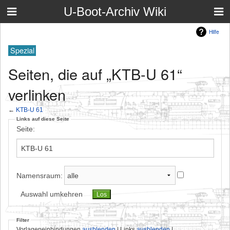
U-Boot-Archiv Wiki
Hilfe
Spezial
Seiten, die auf „KTB-U 61“
verlinken
←
KTB-U 61
Links auf diese Seite
Seite:
Namensraum:
Auswahl umkehren
Filter
Vorlageneinbindungen
ausblenden
| Links
ausblenden
|