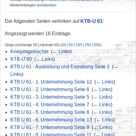
Weiterleitungen
ausblenden
Die folgenden Seiten verlinken auf
KTB-U 61
:
Angezeigt werden 16 Einträge.
Zeige (vorherige 50 | nächste 50) (
20
|
50
|
100
|
250
|
500
)
Kriegstagebücher
‎
(
← Links
)
KTB-U 60
‎
(
← Links
)
KTB U 61 - Ausbildung und Erprobung Seite 1
‎
(
←
Links
)
KTB U 61 - 1. Unternehmung Seite 12
‎
(
← Links
)
KTB U 61 - 2. Unternehmung Seite 6
‎
(
← Links
)
KTB U 61 - 3. Unternehmung Seite 5
‎
(
← Links
)
KTB U 61 - 4. Unternehmung Seite 7
‎
(
← Links
)
KTB U 61 - 5. Unternehmung Seite 8
‎
(
← Links
)
KTB U 61 - 6. Unternehmung Seite 13
‎
(
← Links
)
KTB U 61 - 7. Unternehmung Seite 9
‎
(
← Links
)
KTB U 61 - 8. Unternehmung Seite 11
‎
(
← Links
)