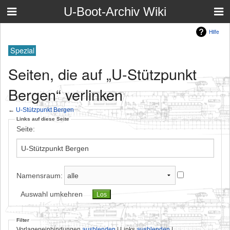
U-Boot-Archiv Wiki
Hilfe
Spezial
Seiten, die auf „U-Stützpunkt
Bergen“ verlinken
←
U-Stützpunkt Bergen
Links auf diese Seite
Seite:
Namensraum:
Auswahl umkehren
Filter
Vorlageneinbindungen
ausblenden
| Links
ausblenden
|