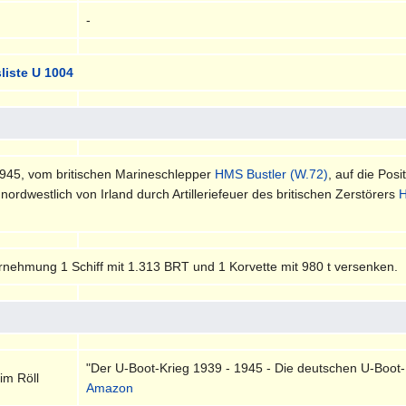
-
liste U 1004
945, vom britischen Marineschlepper
HMS Bustler (W.72)
, auf die Posi
nordwestlich von Irland durch Artilleriefeuer des britischen Zerstörers
H
rnehmung 1 Schiff mit 1.313 BRT und 1 Korvette mit 980 t versenken.
"Der U-Boot-Krieg 1939 - 1945 - Die deutschen U-Boot-
im Röll
Amazon