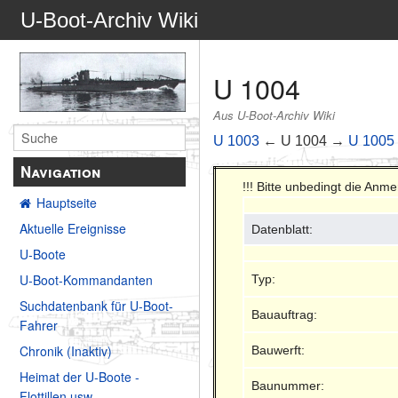
U-Boot-Archiv Wiki
U 1004
Aus U-Boot-Archiv Wiki
U 1003
← U 1004 →
U 1005
Navigation
!!! Bitte unbedingt die Anm
Hauptseite
Aktuelle Ereignisse
Datenblatt:
U-Boote
U-Boot-Kommandanten
Typ:
Suchdatenbank für U-Boot-
Bauauftrag:
Fahrer
Chronik (Inaktiv)
Bauwerft:
Heimat der U-Boote -
Baunummer:
Flottillen usw.