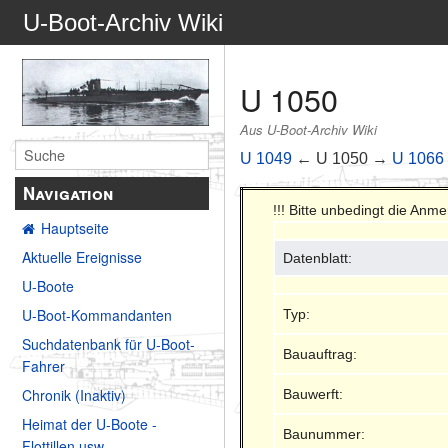
U-Boot-Archiv Wiki
U 1050
Aus U-Boot-Archiv Wiki
U 1049
← U 1050 →
U 1066
Navigation
!!! Bitte unbedingt die Anm
Hauptseite
Aktuelle Ereignisse
Datenblatt:
U-Boote
U-Boot-Kommandanten
Typ:
Suchdatenbank für U-Boot-
Bauauftrag:
Fahrer
Chronik (Inaktiv)
Bauwerft:
Heimat der U-Boote -
Baunummer:
Flottillen usw.