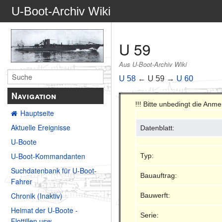
U-Boot-Archiv Wiki
U 59
Aus U-Boot-Archiv Wiki
U 58
← U 59 →
U 60
Navigation
!!! Bitte unbedingt die Anm
Hauptseite
Aktuelle Ereignisse
Datenblatt:
U-Boote
U-Boot-Kommandanten
Typ:
Suchdatenbank für U-Boot-
Bauauftrag:
Fahrer
Chronik (Inaktiv)
Bauwerft:
Heimat der U-Boote -
Serie:
Flottillen usw.