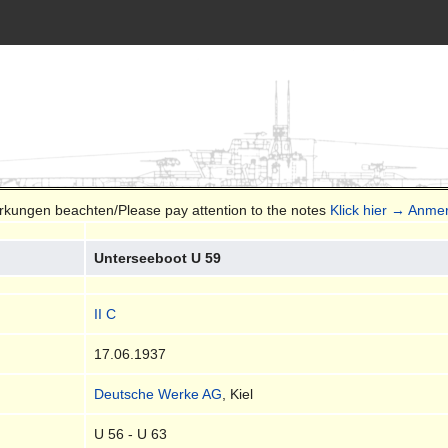
erkungen beachten/Please pay attention to the notes
Klick hier → Anme
Unterseeboot U 59
II C
17.06.1937
Deutsche Werke AG
, Kiel
U 56 - U 63