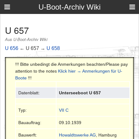
U-Boot-Archiv Wiki
U 657
Aus U-Boot-Archiv Wiki
U 656
← U 657 →
U 658
!!! Bitte unbedingt die Anmerkungen beachten/Please pay
attention to the notes
Klick hier → Anmerkungen für U-
Boote
!!!
Datenblatt:
Unterseeboot U 657
Typ:
VII C
Bauauftrag:
09.10.1939
Bauwerft:
Howaldtswerke AG
, Hamburg