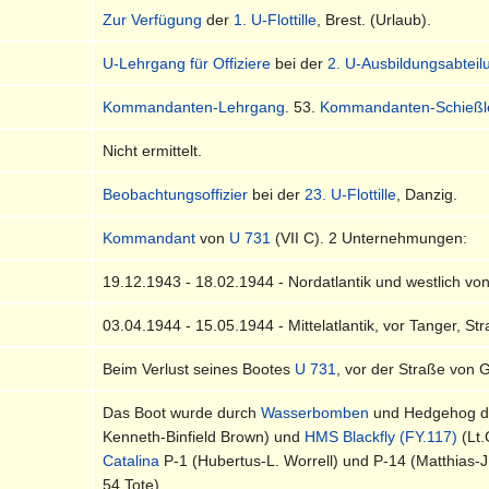
Zur Verfügung
der
1. U-Flottille
, Brest. (Urlaub).
U-Lehrgang für Offiziere
bei der
2. U-Ausbildungsabteil
Kommandanten-Lehrgang
. 53.
Kommandanten-Schießl
Nicht ermittelt.
Beobachtungsoffizier
bei der
23. U-Flottille
, Danzig.
Kommandant
von
U 731
(VII C). 2 Unternehmungen:
19.12.1943 - 18.02.1944 - Nordatlantik und westlich von
03.04.1944 - 15.05.1944 - Mittelatlantik, vor Tanger, Str
Beim Verlust seines Bootes
U 731
, vor der Straße von 
Das Boot wurde durch
Wasserbomben
und Hedgehog de
Kenneth-Binfield Brown) und
HMS Blackfly (FY.117)
(Lt.
Catalina
P-1 (Hubertus-L. Worrell) und P-14 (Matthias-J
54 Tote).