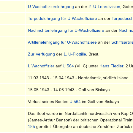
U-Wachoffizierslehrgang
an der
2. U-Lehrdivision
, Gote
Torpedolehrgang für U-Wachoffiziere
an der
Torpedosch
Nachrichtenlehrgang für U-Wachoffiziere
an der
Nachri
Artillerielehrgang für U-Wachoffiziere
an der
Schiffsartil
Zur Verfügung
der
1. U-Flottille
, Brest.
I. Wachoffizier
auf
U 564
(VII C) unter
Hans Fiedler
. 2 
11.03.1943 - 15.04.1943 - Nordatlantik, südlich Island.
15.05.1943 - 14.06.1943 - Golf von Biskaya.
Verlust seines Bootes
U 564
im Golf von Biskaya.
Das Boot wurde im Nordatlantik nordwestlich von Kap 
(James-Arthur Benson) der britischen Operational Tra
185
gerettet. Übergabe an deutsche Zerstörer. Zurück 