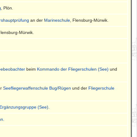
g
, Plön.
ershauptprüfung
an der
Marineschule
, Flensburg-Mürwik.
Flensburg-Mürwik.
Seebeobachter
beim
Kommando der Fliegerschulen (See)
und
er
Seefliegerwaffenschule Bug/Rügen
und der
Fliegerschule
-Ergänzungsgruppe (See)
.
nn
.