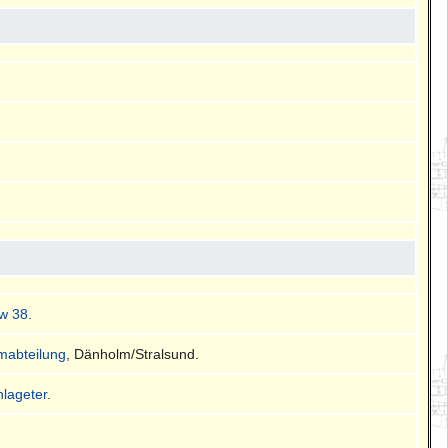
w 38
.
mmabteilung
, Dänholm/Stralsund.
hlageter
.