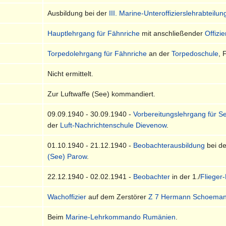
Ausbildung bei der
III. Marine-Unteroffizierslehrabteilun
Hauptlehrgang für Fähnriche
mit anschließender
Offizi
Torpedolehrgang für Fähnriche
an der
Torpedoschule
, 
Nicht ermittelt.
Zur Luftwaffe (See) kommandiert.
09.09.1940 - 30.09.1940 -
Vorbereitungslehrgang für 
der
Luft-Nachrichtenschule Dievenow
.
01.10.1940 - 21.12.1940 -
Beobachterausbildung
bei d
(See) Parow
.
22.12.1940 - 02.02.1941 -
Beobachter
in der 1./
Flieger
Wachoffizier
auf dem Zerstörer
Z 7 Hermann Schoema
Beim
Marine-Lehrkommando Rumänien
.