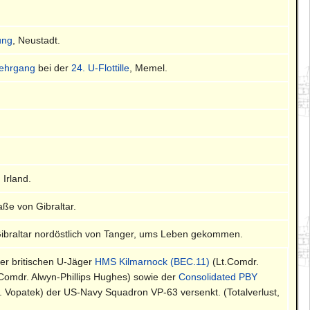
ung
, Neustadt.
ehrgang
bei der
24. U-Flottille
, Memel.
 Irland.
aße von Gibraltar.
Gibraltar nordöstlich von Tanger, ums Leben gekommen.
r britischen U-Jäger
HMS Kilmarnock (BEC.11)
(Lt.Comdr.
Comdr. Alwyn-Phillips Hughes) sowie der
Consolidated PBY
. Vopatek) der US-Navy Squadron VP-63 versenkt. (Totalverlust,