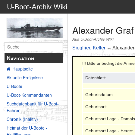
U-Boot-Archiv Wiki
Alexander Graf 
Aus U-Boot-Archiv Wiki
Siegfried Keller
← Alexander 
Navigation
!!! Bitte unbedingt die Anm
Hauptseite
Aktuelle Ereignisse
Datenblatt:
U-Boote
U-Boot-Kommandanten
Geburtsdatum:
Suchdatenbank für U-Boot-
Geburtsort:
Fahrer
Chronik (Inaktiv)
Geburtsort Lage - Damals
Heimat der U-Boote -
Geburtsort Lage - Heute:
Flottillen usw.