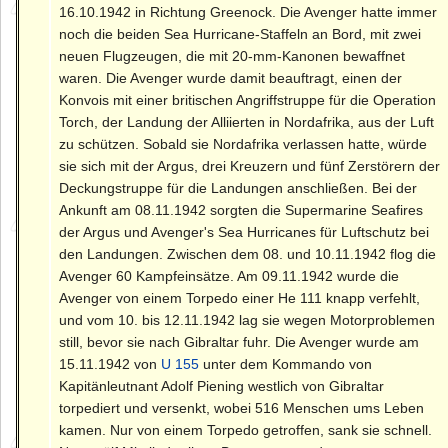
16.10.1942 in Richtung Greenock. Die Avenger hatte immer
noch die beiden Sea Hurricane-Staffeln an Bord, mit zwei
neuen Flugzeugen, die mit 20-mm-Kanonen bewaffnet
waren. Die Avenger wurde damit beauftragt, einen der
Konvois mit einer britischen Angriffstruppe für die Operation
Torch, der Landung der Alliierten in Nordafrika, aus der Luft
zu schützen. Sobald sie Nordafrika verlassen hatte, würde
sie sich mit der Argus, drei Kreuzern und fünf Zerstörern der
Deckungstruppe für die Landungen anschließen. Bei der
Ankunft am 08.11.1942 sorgten die Supermarine Seafires
der Argus und Avenger's Sea Hurricanes für Luftschutz bei
den Landungen. Zwischen dem 08. und 10.11.1942 flog die
Avenger 60 Kampfeinsätze. Am 09.11.1942 wurde die
Avenger von einem Torpedo einer He 111 knapp verfehlt,
und vom 10. bis 12.11.1942 lag sie wegen Motorproblemen
still, bevor sie nach Gibraltar fuhr. Die Avenger wurde am
15.11.1942 von
U 155
unter dem Kommando von
Kapitänleutnant Adolf Piening westlich von Gibraltar
torpediert und versenkt, wobei 516 Menschen ums Leben
kamen. Nur von einem Torpedo getroffen, sank sie schnell.