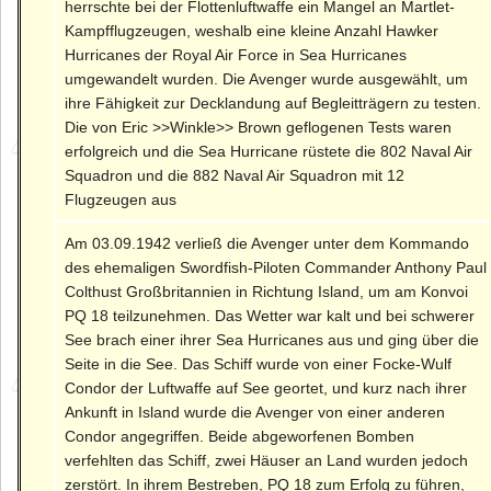
herrschte bei der Flottenluftwaffe ein Mangel an Martlet-
Kampfflugzeugen, weshalb eine kleine Anzahl Hawker
Hurricanes der Royal Air Force in Sea Hurricanes
umgewandelt wurden. Die Avenger wurde ausgewählt, um
ihre Fähigkeit zur Decklandung auf Begleitträgern zu testen.
Die von Eric >>Winkle>> Brown geflogenen Tests waren
erfolgreich und die Sea Hurricane rüstete die 802 Naval Air
Squadron und die 882 Naval Air Squadron mit 12
Flugzeugen aus
Am 03.09.1942 verließ die Avenger unter dem Kommando
des ehemaligen Swordfish-Piloten Commander Anthony Paul
Colthust Großbritannien in Richtung Island, um am Konvoi
PQ 18 teilzunehmen. Das Wetter war kalt und bei schwerer
See brach einer ihrer Sea Hurricanes aus und ging über die
Seite in die See. Das Schiff wurde von einer Focke-Wulf
Condor der Luftwaffe auf See geortet, und kurz nach ihrer
Ankunft in Island wurde die Avenger von einer anderen
Condor angegriffen. Beide abgeworfenen Bomben
verfehlten das Schiff, zwei Häuser an Land wurden jedoch
zerstört. In ihrem Bestreben, PQ 18 zum Erfolg zu führen,