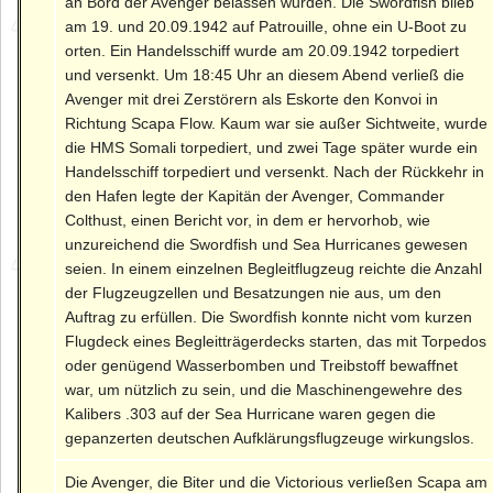
an Bord der Avenger belassen wurden. Die Swordfish blieb
am 19. und 20.09.1942 auf Patrouille, ohne ein U-Boot zu
orten. Ein Handelsschiff wurde am 20.09.1942 torpediert
und versenkt. Um 18:45 Uhr an diesem Abend verließ die
Avenger mit drei Zerstörern als Eskorte den Konvoi in
Richtung Scapa Flow. Kaum war sie außer Sichtweite, wurde
die HMS Somali torpediert, und zwei Tage später wurde ein
Handelsschiff torpediert und versenkt. Nach der Rückkehr in
den Hafen legte der Kapitän der Avenger, Commander
Colthust, einen Bericht vor, in dem er hervorhob, wie
unzureichend die Swordfish und Sea Hurricanes gewesen
seien. In einem einzelnen Begleitflugzeug reichte die Anzahl
der Flugzeugzellen und Besatzungen nie aus, um den
Auftrag zu erfüllen. Die Swordfish konnte nicht vom kurzen
Flugdeck eines Begleitträgerdecks starten, das mit Torpedos
oder genügend Wasserbomben und Treibstoff bewaffnet
war, um nützlich zu sein, und die Maschinengewehre des
Kalibers .303 auf der Sea Hurricane waren gegen die
gepanzerten deutschen Aufklärungsflugzeuge wirkungslos.
Die Avenger, die Biter und die Victorious verließen Scapa am