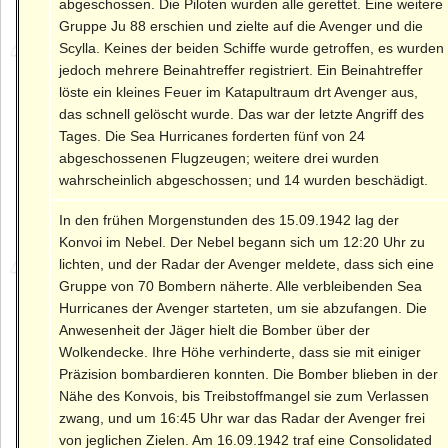
abgeschossen. Die Piloten wurden alle gerettet. Eine weitere
Gruppe Ju 88 erschien und zielte auf die Avenger und die
Scylla. Keines der beiden Schiffe wurde getroffen, es wurden
jedoch mehrere Beinahtreffer registriert. Ein Beinahtreffer
löste ein kleines Feuer im Katapultraum drt Avenger aus,
das schnell gelöscht wurde. Das war der letzte Angriff des
Tages. Die Sea Hurricanes forderten fünf von 24
abgeschossenen Flugzeugen; weitere drei wurden
wahrscheinlich abgeschossen; und 14 wurden beschädigt.
In den frühen Morgenstunden des 15.09.1942 lag der
Konvoi im Nebel. Der Nebel begann sich um 12:20 Uhr zu
lichten, und der Radar der Avenger meldete, dass sich eine
Gruppe von 70 Bombern näherte. Alle verbleibenden Sea
Hurricanes der Avenger starteten, um sie abzufangen. Die
Anwesenheit der Jäger hielt die Bomber über der
Wolkendecke. Ihre Höhe verhinderte, dass sie mit einiger
Präzision bombardieren konnten. Die Bomber blieben in der
Nähe des Konvois, bis Treibstoffmangel sie zum Verlassen
zwang, und um 16:45 Uhr war das Radar der Avenger frei
von jeglichen Zielen. Am 16.09.1942 traf eine Consolidated