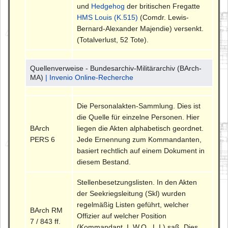
und
Hedgehog
der britischen Fregatte
HMS Louis (K.515)
(Comdr. Lewis-
Bernard-Alexander Majendie) versenkt.
(Totalverlust, 52 Tote).
Quellenverweise - Bundesarchiv-Militärarchiv (BArch-
MA)
| Invenio Online-Recherche
Die Personalakten-Sammlung. Dies ist
die Quelle für einzelne Personen. Hier
BArch
liegen die Akten alphabetisch geordnet.
PERS 6
Jede Ernennung zum Kommandanten,
basiert rechtlich auf einem Dokument in
diesem Bestand.
Stellenbesetzungslisten. In den Akten
der Seekriegsleitung (Skl) wurden
regelmäßig Listen geführt, welcher
BArch RM
Offizier auf welcher Position
7 / 843 ff.
(Kommandant, I. W.O., L.I.) saß. Dies