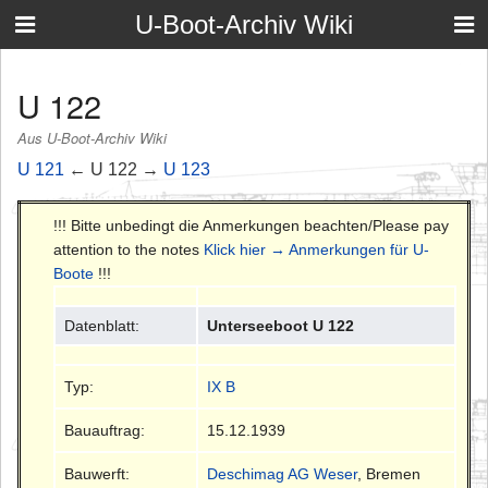
U-Boot-Archiv Wiki
U 122
Aus U-Boot-Archiv Wiki
U 121
← U 122 →
U 123
!!! Bitte unbedingt die Anmerkungen beachten/Please pay
attention to the notes
Klick hier → Anmerkungen für U-
Boote
!!!
Datenblatt:
Unterseeboot U 122
Typ:
IX B
Bauauftrag:
15.12.1939
Bauwerft:
Deschimag AG Weser
, Bremen