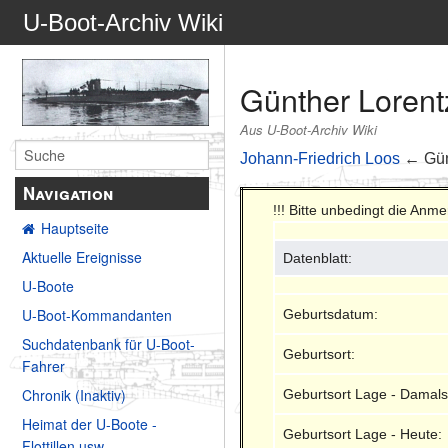
U-Boot-Archiv Wiki
Günther Lorent
Aus U-Boot-Archiv Wiki
Johann-Friedrich Loos
← Gün
Navigation
!!! Bitte unbedingt die Anm
Hauptseite
Aktuelle Ereignisse
Datenblatt:
U-Boote
U-Boot-Kommandanten
Geburtsdatum:
Suchdatenbank für U-Boot-
Geburtsort:
Fahrer
Chronik (Inaktiv)
Geburtsort Lage - Damals
Heimat der U-Boote -
Geburtsort Lage - Heute:
Flottillen usw.