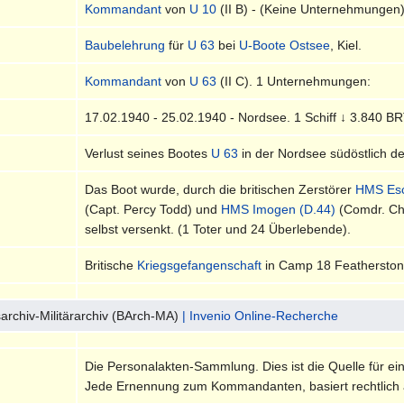
Kommandant
von
U 10
(II B) - (Keine Unternehmungen)
Baubelehrung
für
U 63
bei
U-Boote Ostsee
, Kiel.
Kommandant
von
U 63
(II C). 1 Unternehmungen:
17.02.1940 - 25.02.1940 - Nordsee. 1 Schiff ↓ 3.840 BR
Verlust seines Bootes
U 63
in der Nordsee südöstlich de
Das Boot wurde, durch die britischen Zerstörer
HMS Esc
(Capt. Percy Todd) und
HMS Imogen (D.44)
(Comdr. Cha
selbst versenkt. (1 Toter und 24 Überlebende).
Britische
Kriegsgefangenschaft
in Camp 18 Featherston
archiv-Militärarchiv (BArch-MA)
| Invenio Online-Recherche
Die Personalakten-Sammlung. Dies ist die Quelle für ei
Jede Ernennung zum Kommandanten, basiert rechtlich 