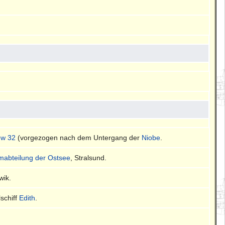
ew 32
(vorgezogen nach dem Untergang der
Niobe
.
mmabteilung der Ostsee
, Stralsund.
wik.
schiff
Edith
.