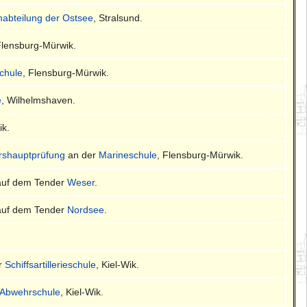
mmabteilung der Ostsee
, Stralsund.
Flensburg-Mürwik.
chule
, Flensburg-Mürwik.
e
, Wilhelmshaven.
ik.
ershauptprüfung
an der
Marineschule
, Flensburg-Mürwik.
uf dem Tender
Weser
.
uf dem Tender
Nordsee
.
er
Schiffsartillerieschule
, Kiel-Wik.
Abwehrschule
, Kiel-Wik.