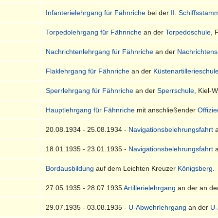
Infanterielehrgang für Fähnriche
bei der
II. Schiffssta
Torpedolehrgang für Fähnriche
an der
Torpedoschule
, 
Nachrichtenlehrgang für Fähnriche
an der
Nachrichtens
Flaklehrgang für Fähnriche
an der
Küstenartillerieschul
Sperrlehrgang für Fähnriche
an der
Sperrschule
, Kiel-W
Hauptlehrgang für Fähnriche
mit anschließender
Offizi
20.08.1934 - 25.08.1934 -
Navigationsbelehrungsfahrt
a
18.01.1935 - 23.01.1935 -
Navigationsbelehrungsfahrt
a
Bordausbildung
auf dem Leichten Kreuzer
Königsberg
.
27.05.1935 - 28.07.1935
Artillerielehrgang
an der an d
29.07.1935 - 03.08.1935 -
U-Abwehrlehrgang
an der
U-