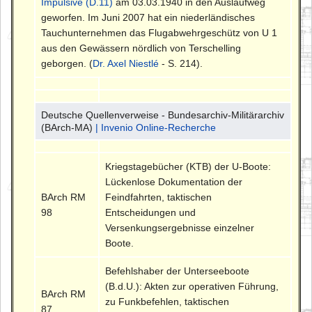
Impulsive (D.11)
am 03.03.1940 in den Auslaufweg
geworfen. Im Juni 2007 hat ein niederländisches
Tauchunternehmen das Flugabwehrgeschütz von U 1
aus den Gewässern nördlich von Terschelling
geborgen. (
Dr. Axel Niestlé
- S. 214).
Deutsche Quellenverweise - Bundesarchiv-Militärarchiv
(BArch-MA)
| Invenio Online-Recherche
Kriegstagebücher (KTB) der U-Boote:
Lückenlose Dokumentation der
BArch RM
Feindfahrten, taktischen
98
Entscheidungen und
Versenkungsergebnisse einzelner
Boote.
Befehlshaber der Unterseeboote
(B.d.U.): Akten zur operativen Führung,
BArch RM
zu Funkbefehlen, taktischen
87