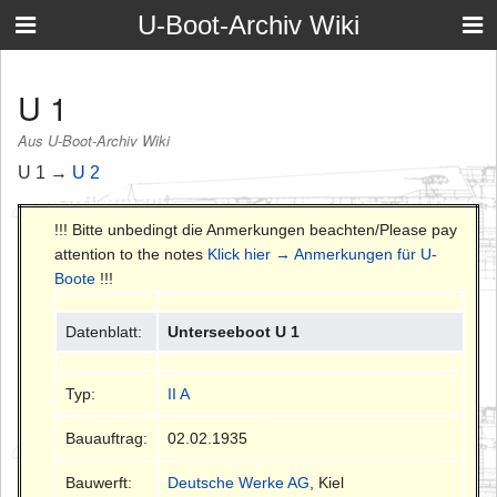
U-Boot-Archiv Wiki
U 1
Aus U-Boot-Archiv Wiki
U 1 →
U 2
!!! Bitte unbedingt die Anmerkungen beachten/Please pay
attention to the notes
Klick hier → Anmerkungen für U-
Boote
!!!
Datenblatt:
Unterseeboot U 1
Typ:
II A
Bauauftrag:
02.02.1935
Bauwerft:
Deutsche Werke AG
, Kiel