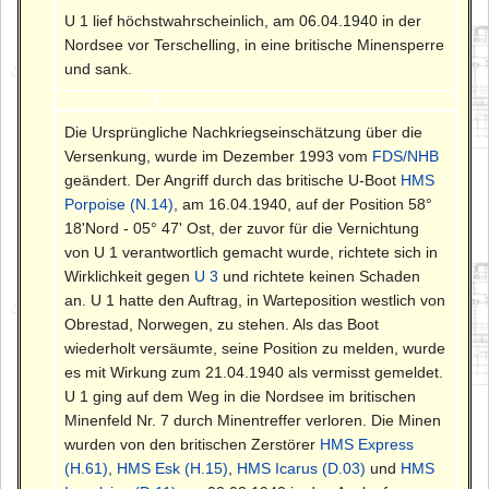
U 1 lief höchstwahrscheinlich, am 06.04.1940 in der
Nordsee vor Terschelling, in eine britische Minensperre
und sank.
Die Ursprüngliche Nachkriegseinschätzung über die
Versenkung, wurde im Dezember 1993 vom
FDS/NHB
geändert. Der Angriff durch das britische U-Boot
HMS
Porpoise (N.14)
, am 16.04.1940, auf der Position 58°
18'Nord - 05° 47' Ost, der zuvor für die Vernichtung
von U 1 verantwortlich gemacht wurde, richtete sich in
Wirklichkeit gegen
U 3
und richtete keinen Schaden
an. U 1 hatte den Auftrag, in Warteposition westlich von
Obrestad, Norwegen, zu stehen. Als das Boot
wiederholt versäumte, seine Position zu melden, wurde
es mit Wirkung zum 21.04.1940 als vermisst gemeldet.
U 1 ging auf dem Weg in die Nordsee im britischen
Minenfeld Nr. 7 durch Minentreffer verloren. Die Minen
wurden von den britischen Zerstörer
HMS Express
(H.61)
,
HMS Esk (H.15)
,
HMS Icarus (D.03)
und
HMS